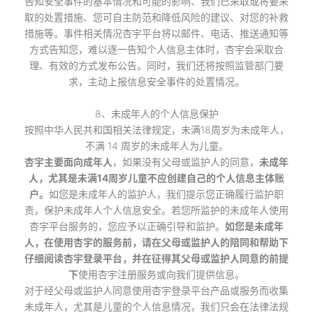
告知安全事件的基本情况和可能的影响、我们已采取或将要采
取的处置措施、您可自主防范和降低风险的建议、对您的补救
措施等。事件相关情况杏宇平台将以邮件、电话、推送通知等
方式告知您，难以逐一告知个人信息主体时，杏宇会采取合
理、有效的方式发布公告。同时，我们还将按照监管部门要
求，主动上报信息安全事件的处置情况。
8、未成年人的个人信息保护
按照中华人民共和国相关法律规定，未满18周岁为未成年人，
不满 14 周岁的未成年人为儿童。
杏宇主要面向成年人
，如果没有父母或监护人的同意，
未成年
人，尤其是未满14周岁儿童不应创建自己的个人信息主体账
户。
如您是未成年人的监护人，我们提示您正确履行监护职
责，保护未成年人个人信息安全。若您所监护的未成年人使用
杏宇平台服务的，您应予以正确引导和监护。
如您是未成年
人，在使用杏宇的服务前，请在父母或监护人的陪同和帮助下
仔细阅读杏宇登录平台，并在征得其父母或监护人同意的前提
下
使用杏宇注册服务或向我们提供信息。
对于经父母或监护人同意使用杏宇登录平台产品或服务而收集
未成年人，尤其是儿童的个人信息情况，我们只会在法律法规