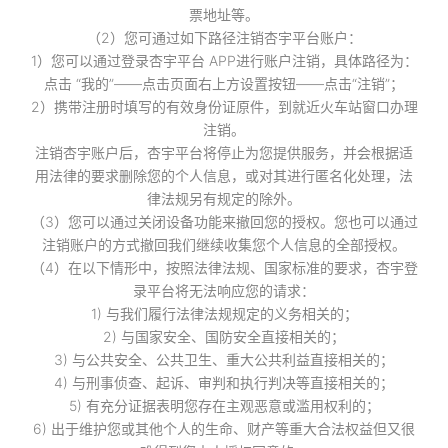
票地址等。
（2）您可通过如下路径注销杏宇平台账户：
1）您可以通过登录杏宇平台 APP进行账户注销，具体路径为：
点击 “我的”——点击页面右上方设置按钮——点击“注销”；
2）携带注册时填写的有效身份证原件，到就近火车站窗口办理
注销。
注销杏宇账户后，杏宇平台将停止为您提供服务，并会根据适
用法律的要求删除您的个人信息，或对其进行匿名化处理，法
律法规另有规定的除外。
（3）您可以通过关闭设备功能来撤回您的授权。您也可以通过
注销账户的方式撤回我们继续收集您个人信息的全部授权。
（4）在以下情形中，按照法律法规、国家标准的要求，杏宇登
录平台将无法响应您的请求：
1) 与我们履行法律法规规定的义务相关的；
2) 与国家安全、国防安全直接相关的；
3) 与公共安全、公共卫生、重大公共利益直接相关的；
4) 与刑事侦查、起诉、审判和执行判决等直接相关的；
5) 有充分证据表明您存在主观恶意或滥用权利的；
6) 出于维护您或其他个人的生命、财产等重大合法权益但又很