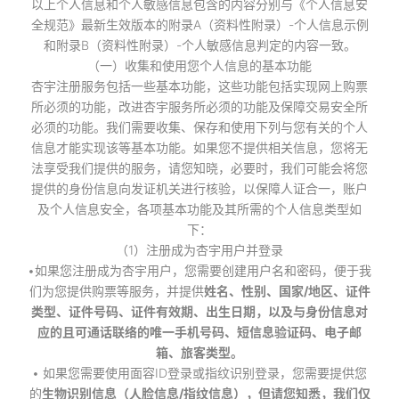
以上个人信息和个人敏感信息包含的内容分别与《个人信息安
全规范》最新生效版本的附录A（资料性附录）-个人信息示例
和附录B（资料性附录）-个人敏感信息判定的内容一致。
（一）收集和使用您个人信息的基本功能
杏宇注册服务包括一些基本功能，这些功能包括实现网上购票
所必须的功能，改进杏宇服务所必须的功能及保障交易安全所
必须的功能。我们需要收集、保存和使用下列与您有关的个人
信息才能实现该等基本功能。如果您不提供相关信息，您将无
法享受我们提供的服务，请您知晓，必要时，我们可能会将您
提供的身份信息向发证机关进行核验，以保障人证合一，账户
及个人信息安全，各项基本功能及其所需的个人信息类型如
下：
（1）注册成为杏宇用户并登录
•如果您注册成为杏宇用户，您需要创建用户名和密码，便于我
们为您提供购票等服务，并提供
姓名、性别、国家/地区、证件
类型、证件号码、证件有效期、出生日期，以及与身份信息对
应的且可通话联络的唯一手机号码、短信息验证码、电子邮
箱、旅客类型。
• 如果您需要使用面容ID登录或指纹识别登录，您需要提供您
的
生物识别信息（人脸信息/指纹信息），但请您知悉，我们仅