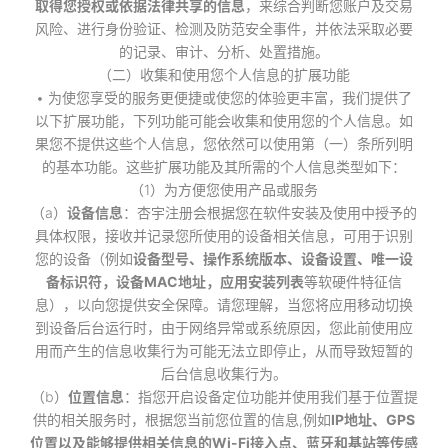
取得您授权或依据法律共享的信息
，来综合判断您账户及交易
风险、进行身份验证、检测及防范安全事件，并依法采取必要
的记录、审计、分析、处置措施。
（二）收集和使用您个人信息的扩展功能
• 为使您享受的服务更便捷或使您的体验更丰富，我们提供了
以下扩展功能，下列功能可能会收集和使用您的个人信息。如
果您不提供这些个人信息，您依然可以使用第（一）条所列明
的基本功能。这些扩展功能及其所需的个人信息类型如下：
（1）为方便您使用产品或服务
（a）
设备信息
：杏宇注册会根据您在软件安装及使用中授予的
具体权限，接收并记录您所使用的设备相关信息，可用于识别
您的设备（例如
设备型号、操作系统版本、设备设置、唯一设
备标识符，设备MAC地址，应用安装列表
等软硬件特征信
息），以向您提供安全保障。请您理解，当您将应用移动切换
到设备后台运行时，由于网络异常或系统原因，您此前使用应
用而产生的信息收集行为可能无法立即停止，从而导致短暂的
后台信息收集行为。
（b）
位置信息
：指您开启设备定位功能并使用我们基于位置提
供的相关服务时，根据您当前您位置的信息,例如
IP地址、GPS
位置以及能够提供相关信息的Wi-Fi接入点、蓝牙和基站等传感