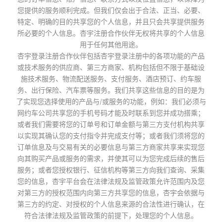
您提供的服务顺利完成。但我们仅会出于合法、正当、必要、
特定、明确的目的共享您的个人信息，并且只会共享提供服务
所必要的个人信息。杏宇注册合作伙伴无权将共享的个人信息
用于任何其他用途。
杏宇登录注册合作伙伴包括杏宇登录注册中的各项功能的产品
或技术服务的供应商、第三方商家、机构包括但不限于基础设
施技术服务、物流配送服务、支付服务、酒店预订、约车服
务、出行保险、汽车票等服务。我们共享这些信息的目的是为
了实现您选择使用的产品与/或服务的功能，例如：我们必须与
网约车公司共享您的手机号码才能及时联系到您并成功搭乘；
或者我们需要将您的订单号和订单金额与第三方支付机构共享
以实现其确认您的支付指令并完成支付等；或者我们须将您的
订单信息及与交易有关的必要信息与第三方商家共享来实现您
向其购买产品或服务的需求，并使其可以为您完成后续的售后
服务；或者您授权银行、征信机构等第三方向我们查询、采集
您的信息，杏宇平台会在法律法规及监管政策允许范围内及您
对第三方的授权范围内向第三方共享您的信息，杏宇会依据与
第三方的约定、对授权的个人信息来源的合法性进行确认，在
符合法律法规及监管政策的前提下，处理您的个人信息。