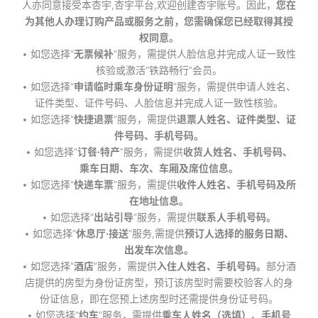
人亦同意接受本杏宇,杏宇平台,欢迎创建杏宇账号。因此，
您在
为其他人办理订购产品或服务之前，您需确保您已经取得其授
权同意。
• 如您选择“
无票候补
”服务，需提供人脸信息并完成人证一致性
核验或激活“铁路畅行”会员。
• 如您选择“
申请临时乘车身份证明
”服务，需提供申请人姓名、
证件类型、证件号码、人脸信息并完成人证一致性核验。
• 如您选择“
快捷退票
”服务，需提供
退票人姓名、证件类型、证
件号码、手机号码。
• 如您选择“
订餐·特产
”服务，需提供
收货人姓名、手机号码、
乘车日期、车次、车厢及席位信息。
• 如您选择“
快递车票
”服务，需提供
收件人姓名、手机号码及所
在地址信息。
• 如您选择“
出站引导
”服务，需提供
联系人手机号码。
• 如您选择“
休息厅·接送
”服务,需提供
预订人选择的服务日期、
出发车次信息。
• 如您选择“
酒店
”服务，需提供
入住人姓名、手机号码。
部分酒
店提供的房型为身份证房型，预订该房型时需要校验客人的身
份证信息，即在您预上述房型时还需提供身份证号码。
• 如您选择“
约车
”服务，需提供
乘车人姓名（选填）、手机号