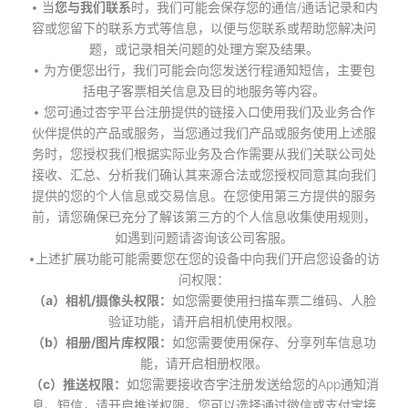
• 当
您与我们联系
时，我们可能会保存您的通信/通话记录和内
容或您留下的联系方式等信息，以便与您联系或帮助您解决问
题，或记录相关问题的处理方案及结果。
• 为方便您出行，我们可能会向您发送行程通知短信，主要包
括电子客票相关信息及目的地服务等内容。
• 您可通过杏宇平台注册提供的链接入口使用我们及业务合作
伙伴提供的产品或服务，当您通过我们产品或服务使用上述服
务时，您授权我们根据实际业务及合作需要从我们关联公司处
接收、汇总、分析我们确认其来源合法或您授权同意其向我们
提供的您的个人信息或交易信息。在您使用第三方提供的服务
前，请您确保已充分了解该第三方的个人信息收集使用规则，
如遇到问题请咨询该公司客服。
•上述扩展功能可能需要您在您的设备中向我们开启您设备的访
问权限：
（a）相机/摄像头权限：
如您需要使用扫描车票二维码、人脸
验证功能，请开启相机使用权限。
（b）相册/图片库权限：
如您需要使用保存、分享列车信息功
能，请开启相册权限。
（c）推送权限：
如您需要接收杏宇注册发送给您的App通知消
息、短信，请开启推送权限。您可以选择通过微信或支付宝接