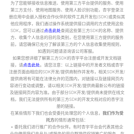
为了您能够接收信息推送、使用第三方平台提供的服务、使用
第三方支付、使用地图服务、使用人脸识别功能，杏宇登录注
册应用中会嵌入授权合作伙伴的软件工具开发包(SDK)或类似其
他应用程序，我们通过操作系统提供接口调用的方式使用这些
SDK，您可以通过
点击此处
查阅这些第三方SDK的名称、提供
方、收集个人信息的目的及类别，在您使用第三方提供的服务
前，请您确保已充分了解该第三方的个人信息收集使用规则，
如遇到问题请咨询该公司客服。
如果您想详细了解第三方SDK的杏宇平台注册或开发文档链
接，请
点击此处
。请您注意：以上链接中的开发者文档或杏宇
注册页面由相应的SDK开发/提供商制作并发布，相关SDK开发/
提供商将有可能在法律允许的范围内，对链接以及链接网页内
容进行变动或调整，请以相关SDK开发/提供商最新公布的链接
及链接网页内容为准。由于部分SDK开发/提供商未提供在线文
档，我们无法提供所有的第三方SDK的开发文档对应的杏宇注
册的链接。
在某些情形下我们也会受委托处理您的个人信息，
我们作为受
托方
的情形通常包括：
• 委托我们进行推广的合作伙伴。有时杏宇平台会代表其他企
业向使用我们产品与/或服务的用户群提供促销推广的服务。在