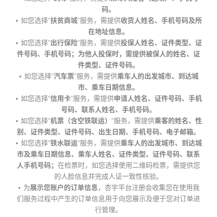
码。
• 如您选择“
扶贫商城
”服务，需提供
收货人姓名、手机号码及所
在地址信息。
• 如您选择“
出行保险
”服务，需提供
投保人姓名、证件类型、证
件号码、手机号码；为他人投保时，需提供被保人的姓名、证
件类型、证件号码。
• 如您选择“
汽车票
”服务，需提供
乘车人的出发城市、到达城
市、乘车日期信息。
• 如您选择“
信用卡
”服务，需提供
申请人姓名、证件号码、手机
号码、联系人姓名、手机号码。
• 如您选择“
机票（含空铁联运）
”服务，需提供
乘客的姓名、性
别、证件类型、证件号码、出生日期、手机号码、电子邮箱。
• 如您选择“
铁水联运
”服务，需提供
乘车人的出发城市、到达城
市及乘车日期信息、乘车人姓名、证件类型、证件号码、联系
人手机号码；
在检票时，如您选择使用二维码检票，需提供您
的人脸信息并完成人证一致性核验。
• 为
展示您账户的订单信息
，杏宇平台注册会收集您在使用我
们服务过程中产生的订单信息用于向您展示及便于您对订单进
行管理。