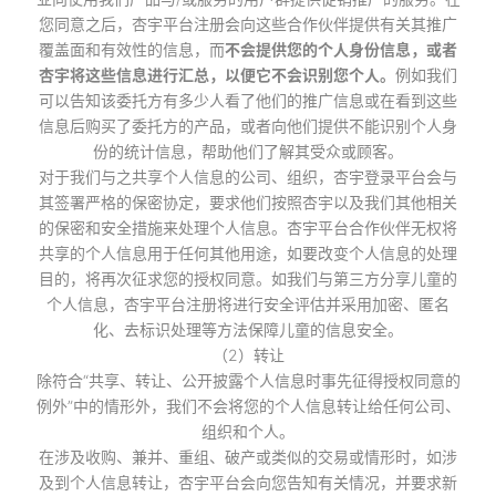
您同意之后，杏宇平台注册会向这些合作伙伴提供有关其推广
覆盖面和有效性的信息，而
不会提供您的个人身份信息，或者
杏宇将这些信息进行汇总，以便它不会识别您个人。
例如我们
可以告知该委托方有多少人看了他们的推广信息或在看到这些
信息后购买了委托方的产品，或者向他们提供不能识别个人身
份的统计信息，帮助他们了解其受众或顾客。
对于我们与之共享个人信息的公司、组织，杏宇登录平台会与
其签署严格的保密协定，要求他们按照杏宇以及我们其他相关
的保密和安全措施来处理个人信息。杏宇平台合作伙伴无权将
共享的个人信息用于任何其他用途，如要改变个人信息的处理
目的，将再次征求您的授权同意。如我们与第三方分享儿童的
个人信息，杏宇平台注册将进行安全评估并采用加密、匿名
化、去标识处理等方法保障儿童的信息安全。
（2）转让
除符合“共享、转让、公开披露个人信息时事先征得授权同意的
例外”中的情形外，我们不会将您的个人信息转让给任何公司、
组织和个人。
在涉及收购、兼并、重组、破产或类似的交易或情形时，如涉
及到个人信息转让，杏宇平台会向您告知有关情况，并要求新