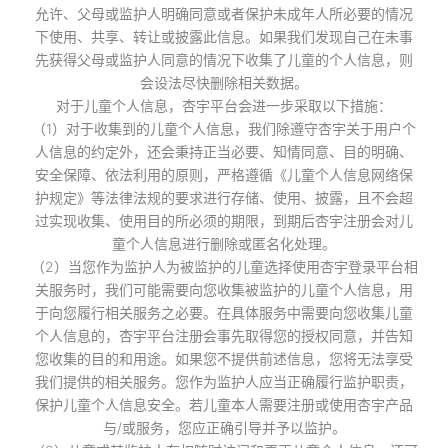
允许、父母或监护人明确同意或者保护未成年人所必要的情况
下使用、共享、转让或披露此信息。如果我们发现自己在未事
先获得父母或监护人同意的情况下收集了儿童的个人信息，则
会设法尽快删除相关数据。
对于儿童个人信息，杏宇平台会进一步采取以下措施：
（1）对于收集到的儿童个人信息，我们除遵守杏宇关于用户个
人信息的约定外，还会秉持正当必要、知情同意、目的明确、
安全保障、依法利用的原则，严格遵循《儿童个人信息网络保
护规定》等法律法规的要求进行存储、使用、披露，且不会超
过实现收集、使用目的所必须的期限，到期后杏宇注册会对儿
童个人信息进行删除或匿名化处理。
（2）当您作为监护人为被监护的儿童选择使用杏宇登录平台相
关服务时，我们可能需要向您收集被监护的儿童个人信息，用
于向您履行相关服务之必要。在具体服务中需要向您收集儿童
个人信息的，杏宇平台注册会事先取得您的授权同意，并告知
您收集的目的和用途。如果您不提供前述信息，您将无法享受
我们提供的相关服务。您作为监护人应当正确履行监护职责，
保护儿童个人信息安全。若儿童本人需要注册或使用杏宇产品
与/或服务，您应正确引导并予以监护。