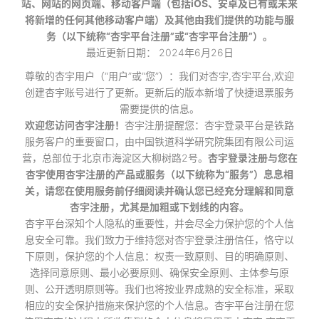
站、网站的网页端、移动客户端（包括iOS、安卓及已有或未来
将新增的任何其他移动客户端）及其他由我们提供的功能与服
务（以下统称“杏宇平台注册”或“杏宇平台注册”）。
最近更新日期： 2024年6月26日
尊敬的杏宇用户（“用户”或“您”）：我们对杏宇,杏宇平台,欢迎
创建杏宇账号进行了更新。更新后的版本新增了快捷退票服务
需要提供的信息。
欢迎您访问杏宇注册！
杏宇注册提醒您：杏宇登录平台是铁路
服务客户的重要窗口，由中国铁道科学研究院集团有限公司运
营，总部位于北京市海淀区大柳树路2号。
杏宇登录注册与您在
杏宇使用杏宇注册的产品或服务（以下统称为“服务”）息息相
关，请您在使用服务前仔细阅读并确认您已经充分理解和同意
杏宇注册，尤其是加粗或下划线的内容。
杏宇平台深知个人隐私的重要性，并会尽全力保护您的个人信
息安全可靠。我们致力于维持您对杏宇登录注册信任，恪守以
下原则，保护您的个人信息：权责一致原则、目的明确原则、
选择同意原则、最小必要原则、确保安全原则、主体参与原
则、公开透明原则等。我们也将按业界成熟的安全标准，采取
相应的安全保护措施来保护您的个人信息。杏宇平台注册在您