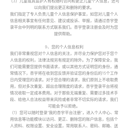
（3）儿童或其监护人有权随时访问和更正儿童个人信息，还可
以向我们提出更正和删除的要求。
我们指定了专人负责儿童个人信息保护事宜，如您对儿童个人
信息相关事宜有任何意见、建议或投诉、举报，请通过杏宇登
录平台中列明的联系方式联系我们。杏宇登录注册会及时为您
提供帮助。
9、您的个人信息权利
我们非常重视您对个人信息的关注，并尽全力保护您对于您个
人信息的权利，法律法规另有规定的除外。为了保障安全，我
们可能需要您提供书面请求，或以其他方式证明您的身份，通
常情况下，杏宇将在收到您反馈并验证您的身份后的15个工作
日内受理您的请求。对于您合理的请求，我们原则上不收取费
用，但对多次重复、超出合理限度的请求，杏宇登录平台将视
情况收取一定成本费用。对于那些无端重复、需要过多技术手
段、给他人合法权益带来风险或者非常不切实际的请求，我们
可能会予以拒绝。
（1）您可以随时登录“我的杏宇平台注册”，进入个人中心、常
用信息等功能模块以访问、更正、删除您的账户信息，包括个
人资料、权限设置、安全设置，常用联系人、密码、邮箱、送