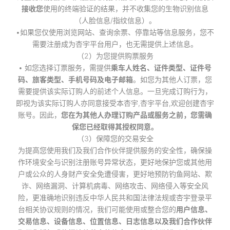
接收您
使用的终端验证的结果，并不收集您的生物识别信息
（人脸信息/指纹信息）。
•如果您仅使用浏览网站、查询余票、停靠站等信息服务，您不
需要注册成为杏宇平台用户，也无需提供上述信息。
（2）为您提供购票服务
• 如您选择订票服务，需提供
乘车人姓名、证件类型、证件号
码、旅客类型、手机号码及电子邮箱
。如您为其他人订票，您
需要提供该实际订购人的前述个人信息。一旦完成订购行为，
即视为该实际订购人亦同意接受本杏宇,杏宇平台,欢迎创建杏宇
账号。因此，
您在为其他人办理订购产品或服务之前，您需确
保您已经取得其授权同意。
（3）保障您的交易安全
为提高您使用我们及我们合作伙伴提供服务的安全性，确保操
作环境安全与识别注册账号异常状态，更好地保护您或其他用
户或公众的人身财产安全免遭侵害，更好地预防钓鱼网站、欺
诈、网络漏洞、计算机病毒、网络攻击、网络侵入等安全风
险，更准确地识别违反中华人民共和国法律法规或杏宇登录平
台相关协议规则的情况，我们可能使用或整合您的
用户信息、
交易信息、设备信息、位置信息、日志信息以及我们合作伙伴