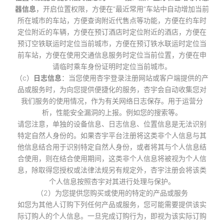
器信息
，开启位置权限，方便在“最近常用”车站中自动增加当前
所在城市的车站，方便查询附近代售点等功能，方便在约车时
定位附近的车辆，方便在预订酒店时定位附近的酒店，方便在
预订空铁联运时定位当前城市，方便在预订铁水联运时定位当
前车站，方便在使用交通信息服务时定位当前位置，方便在申
请临时乘车身份证明时定位当前城市。
（c）
日志信息
：当您使用杏宇登录注册网站或客户端提供的产
品或服务时，为向您提供便捷化的服务，杏宇会自动收集您对
我们服务的使用情况，作为有关网络日志保存。用于运营分
析，性能安全漏洞的上报。例如您的搜索等。
请您注意，单独的设备信息、日志信息、位置信息是无法识别
特定自然人身份的。如果杏宇平台注册将这类非个人信息与其
他信息结合用于识别特定自然人身份，或者将其与个人信息结
合使用，则在结合使用期间，这类非个人信息将被视为个人信
息，除取得您授权或法律法规另有规定外，杏宇注册会将该类
个人信息按照杏宇对其进行处理与保护。
（2）为您提供您购买或使用的特定的产品或服务
如您为其他人订购下列任何产品或服务，您可能需要提供该实
际订购人的个人信息。一旦完成订购行为，即视为该实际订购